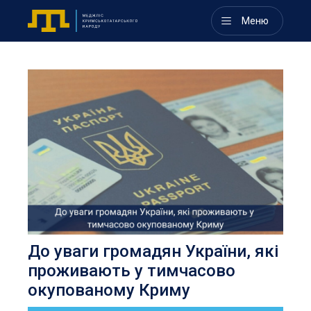
Меню
кі
До уваги громадян України, які
Д
проживають у тимчасово
п
окупованому Криму
о