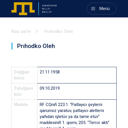
Menü
Baş saife
Prıhodko Oleh
Prıhodko Oleh
Doğğan
21.11.1958
künü:
Tutulğanı
09.10.2019
kün:
Madde:
RF CQniñ 223.1. “Patlayıcı şeylerni
qanunsız yaratuv, patlayıcı aletlerni
yañıdan işletüv ya da tamir etüv”
maddesiniñ 1. qısmı, 205. “Terror aktı”