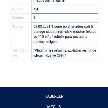
maddesiniñ 1. qısmı
Aile alı:
evli
Balalar:
1
Status:
03.03.2021 1 sene epishanaden soñ 5
senege şiddetli rejimdeki müstemlekede
ve 110 biñ rf rubelik para cezasına
maküm etilgen
Tutulğanı
“Vladimir vilâyetiniñ 2. izolâtorı rejiminde
yer:
işlegen Rusiye CFHİ”
HABERLER
MECLIS