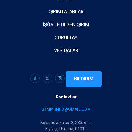
QIRIMTATARLAR
İŞĞAL ETILGEN QIRIM
QURULTAY
VESIQALAR
BILDIRIM
Kontaktlar
QTMM.INFO@GMAIL.COM
Bolsunovska sq. 2, 233. ofis,
Kıyiv ş., Ukraina, 01014