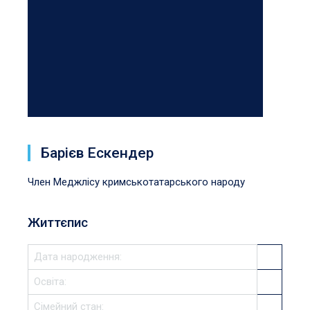
Барієв Ескендер
Член Меджлісу кримськотатарського народу
Життєпис
Дата народження:
Освіта:
Сімейний стан: