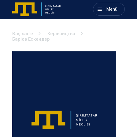
Menü
Baş saife
Керівництво
Барієв Ескендер