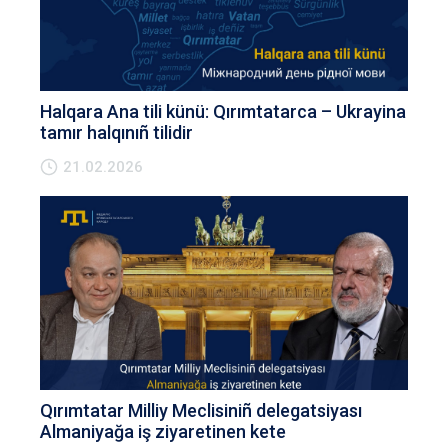
Halqara Ana tili künü: Qırımtatarca – Ukrayina
tamır halqınıñ tilidir
21.02.2026
Qırımtatar Milliy Meclisiniñ delegatsiyası
Almaniyağa iş ziyaretinen kete