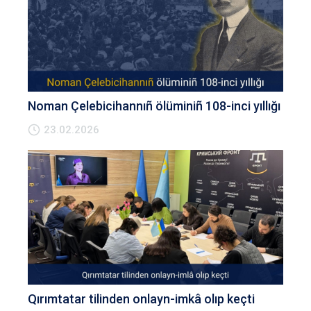
Noman Çelebicihannıñ ölüminiñ 108-inci yıllığı
23.02.2026
Qırımtatar tilinden onlayn-imkâ olıp keçti