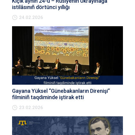
Kiçik aynıñ 24-ü – Rusiyeniñ Ukrayinağa
istilâsınıñ dörtünci yıllığı
24.02.2026
Gayana Yüksel “Günebakanların Direnişi”
filminiñ taqdiminde iştirak etti
23.02.2026