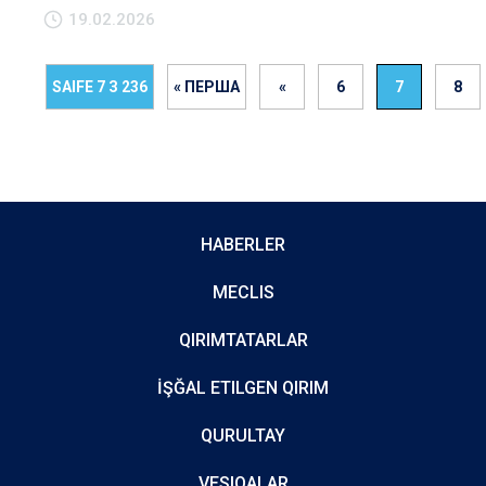
19.02.2026
SAIFE 7 З 236
« ПЕРША
«
6
7
8
HABERLER
MECLIS
QIRIMTATARLAR
İŞĞAL ETILGEN QIRIM
QURULTAY
VESIQALAR