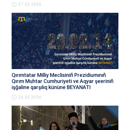
27.02.2026
Qırımtatar Milliy Meclisiniñ Prezidiumınıñ
Qırım Muhtar Cumhuriyeti ve Aqyar şeeriniñ
işğaline qarşılıq kününe BEYANATI
26.02.2026