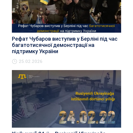
Рефат Чубаров виступив у Берліні під час
багатотисячної демонстрації на
підтримку України
25.02.2026