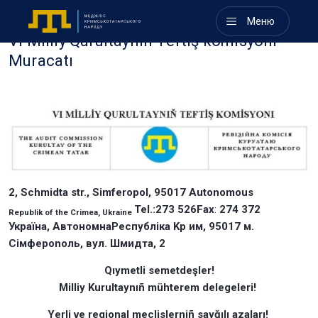
Меню
VI Milliy Qurultaynın Teftiş komisyonı
Muracatı
2, Schmidta str., Simferopol, 95017 Autonomous
Tel.:273 526Fax
:
274 372
Republik of the Crimea, Ukraine
Укpaїнa, AвтономнaPecпyблiкa Kp им, 95017 м.
Cімфeponoль, вул. Шмидта, 2
Qıymetli semetdeşler!
Milliy Kurultaynıñ mühterem delegeleri!
Yerli ve regional meclislerniñ sayğılı azaları!