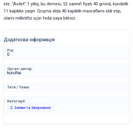
ete. “Avdet” 1 yıllıq, bu demesi, 52 sannıñ fiyatı 40 grivnâ, kündelik
11 kapikke yaqın. Qoşma alda 40 kapiklik masraflarnı elâl etip,
olarnı milletiñiz içün feda saya bilirsiz.
Додаткова інформація
Рік:
0
Орган-автор:
kurultai
Теги / Теми:
Категорії:
2. Заяви та Звернення