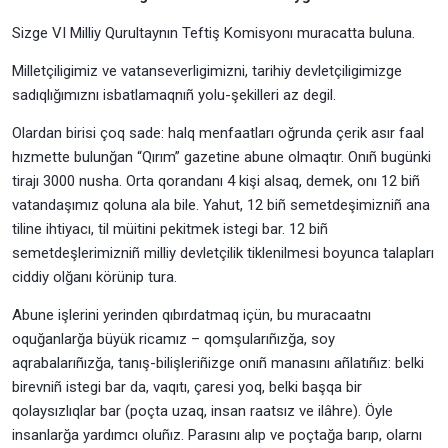
Sizge VI Milliy Qurultaynın Teftiş Komisyonı muracatta buluna.
Milletçiligimiz ve vatanseverligimizni, tarihiy devletçiligimizge
sadıqlığımıznı isbatlamaqnıñ yolu-şekilleri az degil.
Olardan birisi çoq sade: halq menfaatları oğrunda çerik asır faal
hızmette bulunğan “Qırım” gazetine abune olmaqtır. Onıñ bugünki
tirajı 3000 nusha. Orta qorandanı 4 kişi alsaq, demek, onı 12 biñ
vatandaşımız qoluna ala bile. Yahut, 12 biñ semetdeşimizniñ ana
tiline ihtiyacı, til müitini pekitmek istegi bar. 12 biñ
semetdeşlerimizniñ milliy devletçilik tiklenilmesi boyunca talapları
ciddiy olğanı körünip tura.
Abune işlerini yerinden qıbırdatmaq içün, bu muracaatnı
oquğanlarğa büyük ricamız – qomşularıñızğa, soy
aqrabalarıñızğa, tanış-bilişleriñizge onıñ manasını añlatıñız: belki
birevniñ istegi bar da, vaqıtı, çaresi yoq, belki başqa bir
qolaysızlıqlar bar (poçta uzaq, insan raatsız ve ilâhre). Öyle
insanlarğa yardımcı oluñız. Parasını alıp ve poçtağa barıp, olarnı