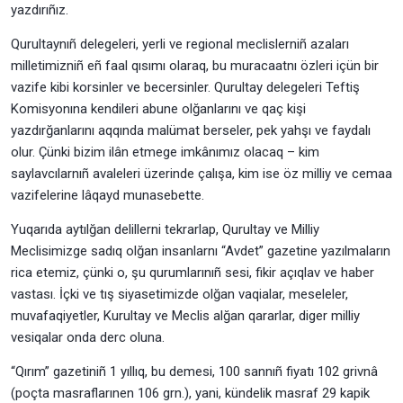
yazdırıñız.
Qurultaynıñ delegeleri, yerli ve regional meclislerniñ azaları
milletimizniñ eñ faal qısımı olaraq, bu muracaatnı özleri içün bir
vazife kibi korsinler ve becersinler. Qurultay delegeleri Teftiş
Komisyonına kendileri abune olğanlarını ve qaç kişi
yazdırğanlarını aqqında malümat berseler, pek yahşı ve faydalı
olur. Çünki bizim ilân etmege imkânımız olacaq – kim
saylavcılarnıñ avaleleri üzerinde çalışa, kim ise öz milliy ve cemaa
vazifelerine lâqayd munasebette.
Yuqarıda aytılğan delillerni tekrarlap, Qurultay ve Milliy
Meclisimizge sadıq olğan insanlarnı “Avdet” gazetine yazılmaların
rica etemiz, çünki o, şu qurumlarınıñ sesi, fikir açıqlav ve haber
vastası. İçki ve tış siyasetimizde olğan vaqialar, meseleler,
muvafaqiyetler, Kurultay ve Meclis alğan qararlar, diger milliy
vesiqalar onda derc oluna.
“Qırım” gazetiniñ 1 yıllıq, bu demesi, 100 sannıñ fiyatı 102 grivnâ
(poçta masraflarınen 106 grn.), yani, kündelik masraf 29 kapik