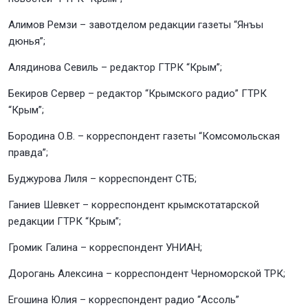
Алимов Ремзи – завотделом редакции газеты “Янъы
дюнья”;
Алядинова Севиль – редактор ГТРК “Крым”;
Бекиров Сервер – редактор “Крымского радио” ГТРК
“Крым”;
Бородина О.В. – корреспондент газеты “Комсомольская
правда”;
Буджурова Лиля – корреспондент СТБ;
Ганиев Шевкет – корреспондент крымскотатарской
редакции ГТРК “Крым”;
Громик Галина – корреспондент УНИАН;
Дорогань Алексина – корреспондент Черноморской ТРК;
Егошина Юлия – корреспондент радио “Ассоль”