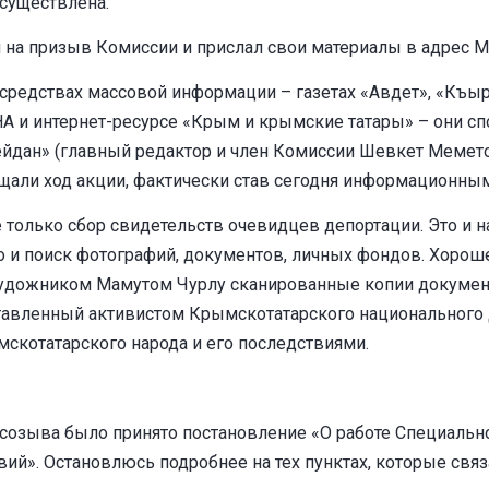
осуществлена.
ся на призыв Комиссии и прислал свои материалы в адрес
 средствах массовой информации – газетах «Авдет», «Къы
А и интернет-ресурсе «Крым и крымские татары» – они с
ейдан» (главный редактор и член Комиссии Шевкет Мемето
вещали ход акции, фактически став сегодня информационн
 только сбор свидетельств очевидцев депортации. Это и н
то и поиск фотографий, документов, личных фондов. Хоро
дожником Мамутом Чурлу сканированные копии документо
ставленный активистом Крымскотатарского национального
мскотатарского народа и его последствиями.
 созыва было принято постановление «О работе Специальн
ий». Остановлюсь подробнее на тех пунктах, которые свя