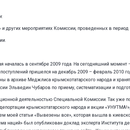
и:
 и других мероприятиях Комиссии, проведенных в период я
ии.
 началась в сентябре 2009 года. На сегодняшний момент –
поступлений пришелся на декабрь 2009 – февраль 2010 год
ы в архиве Меджлиса крымскотатарского народа и хранятс
ии Эльведин Чубаров по приему, систематизации и подгот
ионной деятельностью Специальной Комиссии. Так уже по
 депортации крымскотатарского народа и акции «УНУТМА!»,
м моей статьи «Вывезены все», которая вышла в киевско
ума наций» был опубликован доклад эксперта Института д