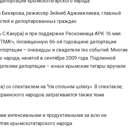
е депортации крымскотатарского народа.
ра Бекирова, режиссер Зейнеб Адживелиева, главный
стей и депортированных граждан.
ь С.Какура) и при поддержке Рескомнаца АРК 16 мая
ТМА!», посвященную 66-ой годовщине депортации
портации – очевидцы и свидетели тех событий. Многие
 народа, начатой в сентябре 2009 года. Подлинной
детелям депортации – юные крымские татары вручали
 со спектаклем на “На спільнім шляху». В спектакле,
раинского народов затрагивается также тема
ыми интенсивными и продуктивными за всю ее
ултая крымскотатарского народа.