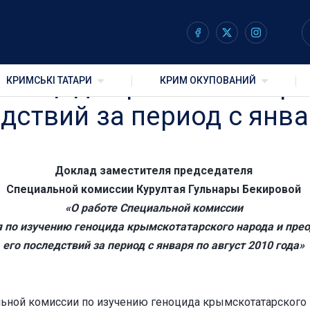
ровой «О работе Специа
геноцида крымскотатарс
КРИМСЬКІ ТАТАРИ
КРИМ ОКУПОВАНИЙ
ствий за период с январ
Доклад заместителя председателя
Специальной комиссии Курултая Гульнары Бекировой
«О работе Специальной комиссии
я по изучению геноцида крымскотатарского народа и пре
его последствий за период с января по август 2010 года»
льной комиссии по изучению геноцида крымскотатарского 