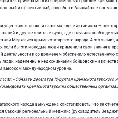
тации как причина многих современных проблем крымскота
ятельный и эффективный, способен в ближайшее время ак
 осуществлять также и наши молодые активисты — некоторы
шений и другие элитные вузы, где получили необходимые 
ствии Меджлиса крымскотатарского народа. А это значит, 
, если бы эти молодые люди применили свои знания в пр
 деятельности и со временем обеспечило естественную с
ть люди, наделенные недюжинными бойцовскими качества
мом высоком международном уровне.
ласил: «
Обязать делегатов Курултая крымскотатарского н
екомендовать крымскотатарским общественным организац
тарского народа вынуждена констатировать, что за отчет
я Сакский региональный меджлис (руководитель Зевджет 