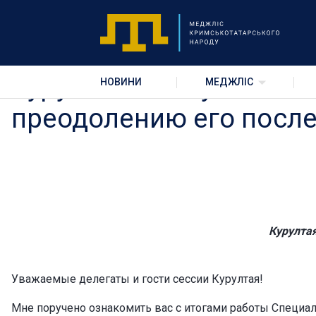
Доклад Гульнары Беки
Курултая по изучению 
НОВИНИ
МЕДЖЛІС
преодолению его послед
Курулта
Уважаемые делегаты и гости сессии Курултая!
Мне поручено ознакомить вас с итогами работы Специа