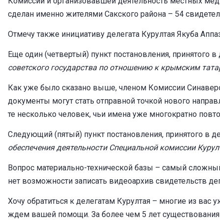
Комиссии и организовавшей деятельность местных медж
сделан именно жителями Сакского района – 54 свидетел
Отмечу также инициативу делегата Курултая Якуба Аппа
Еще один (четвертый) пункт постановления, принятого в 
советского государства по отношению к крымским тата
Как уже было сказано выше, членом Комиссии Синавер
документы могут стать отправной точкой нового направл
те несколько человек, чьи имена уже многократно повтор
Следующий (пятый) пункт постановления, принятого в дек
обеспечения деятельности Специальной комиссии Курул
Вопрос материально-технической базы – самый сложный
нет возможности записать видеоархив свидетельств деп
Хочу обратиться к делегатам Курултая – многие из вас
ждем вашей помощи. За более чем 5 лет существования