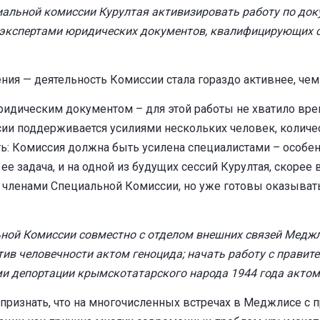
альной комиссии Курултая активизировать работу по док
ки экспертами юридических документов, квалифицирующих
ния — деятельность Комиссии стала гораздо активнее, че
идическим документом – для этой работы не хватило врем
сии поддерживается усилиями нескольких человек, количе
ь: Комиссия должна быть усилена специалистами – особ
 задача, и на одной из будущих сессий Курултая, скорее в
членами Специальной Комиссии, но уже готовы оказывать 
ной Комиссии совместно с отделом внешних связей Меджл
ив человечности актом геноцида; начать работу с правит
и депортации крымскотатарского народа 1944 года актом
о признать, что на многочисленных встречах в Меджлисе 