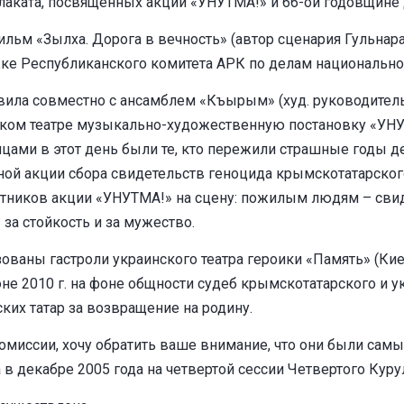
и плаката, посвященных акции «УНУТМА!» и 66-ой годовщин
ильм «Зылха. Дорога в вечность» (автор сценария Гульна
е Республиканского комитета АРК по делам национально
овила совместно с ансамблем «Къырым» (худ. руководител
ком театре музыкально-художественную постановку «УНУ
ами в этот день были те, кто пережили страшные годы де
ой акции сбора свидетельств геноцида крымскотатарского
стников акции «УНУТМА!» на сцену: пожилым людям – сви
 за стойкость и за мужество.
ваны гастроли украинского театра героики «Память» (Киев)
е 2010 г. на фоне общности судеб крымскотатарского и ук
ких татар за возвращение на родину.
миссии, хочу обратить ваше внимание, что они были сам
 в декабре 2005 года на четвертой сессии Четвертого Кур