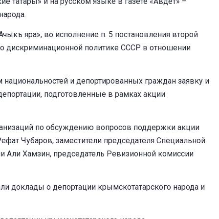
ие татары» и на русском языке в газете «Авдет» –
народа.
ыкъ яра», во исполнение п. 5 постановления второй
а о дискриминационной политике СССР в отношении
ам национальностей и депортированных граждан заявку и
депортации, подготовленные в рамках акции
рганизаций по обсуждению вопросов поддержки акции
Рефат Чубаров, заместители председателя Специальной
ии Али Хамзин, председатель Ревизионной комиссии
али доклады о депортации крымскотатарского народа и