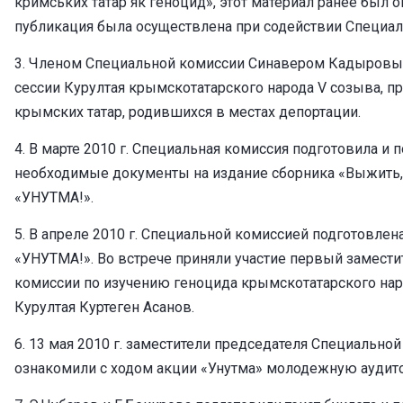
кримських татар як геноцид», этот материал ранее был 
публикация была осуществлена при содействии Специал
3. Членом Специальной комиссии Синавером Кадыровым 
сессии Курултая крымскотатарского народа V созыва, 
крымских татар, родившихся в местах депортации.
4. В марте 2010 г. Специальная комиссия подготовила и
необходимые документы на издание сборника «Выжить, 
«УНУТМА!».
5. В апреле 2010 г. Специальной комиссией подготовл
«УНУТМА!». Во встрече приняли участие первый замест
комиссии по изучению геноцида крымскотатарского нар
Курултая Куртеген Асанов.
6. 13 мая 2010 г. заместители председателя Специальн
ознакомили с ходом акции «Унутма» молодежную аудит