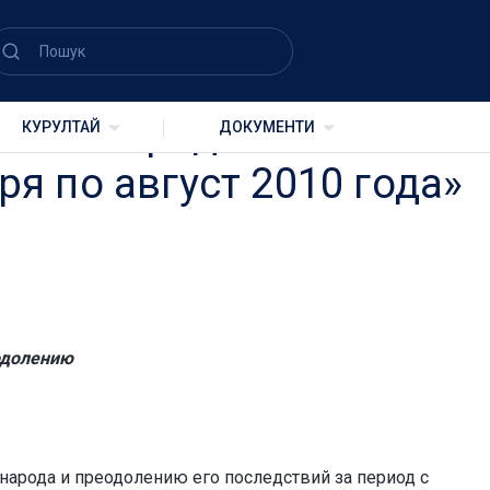
льной комиссии
кого народа и
КУРУЛТАЙ
ДОКУМЕНТИ
я по август 2010 года»
одолению
народа и преодолению его последствий за период с