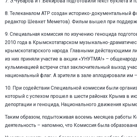
7. Э.Чубаров и Г.Бекирова подготовили текст буклета 
8. Телеканалом АТР создан историко-документальный ф
редактор Шевкет Меметов). Фильм вышел при поддержк
9. Специальная комиссия по изучению геноцида подгот
2010 года в Крымскотатарском музыкально-драматичес
крымскотатарского народа. Главными действующими лиц
из них приняли участие в акции «УНУТМА!» – общенародн
кульминацией встречи стал заключительный выход уча
национальный флаг. А зрители в зале аплодировали им –
10. При содействии Специальной комиссии были организо
который с успехом прошел в шести районах Крыма в июн
депортации и геноцида, Национального движения крымс
Таким образом, подытоживая восемь месяцев работы Ко
деятельность – напомню, что Комиссия была образована