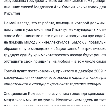
зарубежных государств часто затрагивается тема депор
внешних связей Меджлиса Али Хамзин, как человек де
Курултая.
На мой взгляд, это та работа, помощь в которой должны
поступили и уже окончили Институт международных отно
своем большинстве в эти вузы они поступили при содей
на помощь молодых интеллектуалов. Было бы правильно
образованную молодежь к общественной патриотической
трудную судьбу крымскотатарского народа будут реша
отстаивать свои принципы на любом – в том числе са
Третий пункт постановления, принятого в декабре 2009, г
самоуправления крымскотатарского народа, а также р
свидетельств о геноциде крымскотатарского народа
».
Специальная Комиссия по изучению геноцида крымскота
меджлисов мы не получили. Исключением здесь являетс