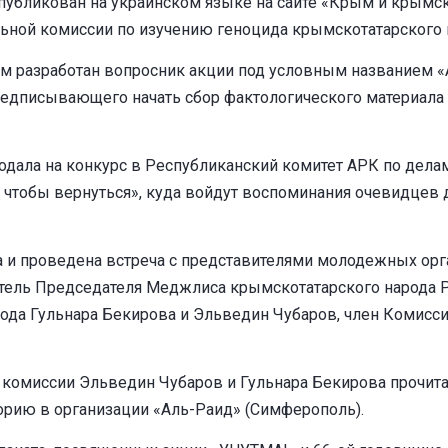
опубликован на украинском языке на сайте «Крым и крымск
ьной комиссии по изучению геноцида крымскотатарского 
разработан вопросник акции под условным названием «Ач
предписывающего начать сбор фактологического материал
 подала на конкурс в Республиканский комитет АРК по дел
чтобы вернуться», куда войдут воспоминания очевидцев 
ена и проведена встреча с представителями молодежных о
итель Председателя Меджлиса крымскотатарского народа 
ода Гульнара Бекирова и Эльведин Чубаров, член Комисс
ой комиссии Эльведин Чубаров и Гульнара Бекирова прочит
орию в организации «Аль-Раид» (Симферополь).