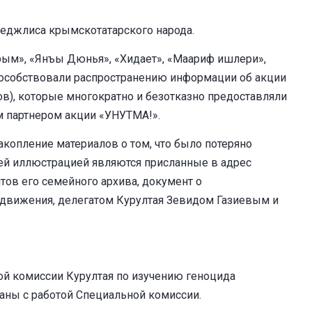
 Меджлиса крымскотатарского народа.
рым», «Янъы Дюнья», «Хидает», «Маариф ишлери»,
пособствовали распространению информации об акции
в), которые многократно и безотказно предоставляли
ым партнером акции «УНУТМА!».
акопление материалов о том, что было потеряно
шей иллюстрацией являются присланные в адрес
в его семейного архива, документ о
 движения, делегатом Курултая Зевидом Газиевым и
ой комиссии Курултая по изучению геноцида
заны с работой Специальной комиссии.