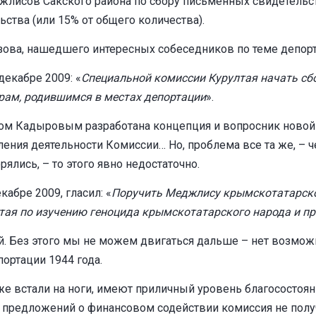
лисов Сакского района по сбору письменных свидетельств
ьства (или 15% от общего количества).
зова, нашедшего интересных собеседников по теме депорт
декабре 2009: «
Специальной комиссии Курултая начать сб
рам, родившимся в местах депортации
».
ом Кадыровым разработана концепция и вопросник новой 
ения деятельности Комиссии… Но, проблема все та же, – ч
ялись, – то этого явно недостаточно.
абре 2009, гласил: «
Поручить Меджлису крымскотатарско
тая по изучению геноцида крымскотатарского народа и п
. Без этого мы не можем двигаться дальше – нет возмож
ортации 1944 года.
 уже встали на ноги, имеют приличный уровень благососто
 предложений о финансовом содействии комиссия не полу