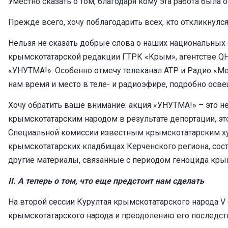
Уместно сказать о том, благодаря кому эта работа была 
Прежде всего, хочу поблагодарить всех, кто откликнул
Нельзя не сказать добрые слова о наших национальных
крымскотатарской редакции ГТРК «Крым», агентстве QН
«УНУТМА!». Особенно отмечу телеканал АТР и Радио «М
нам время и место в теле- и радиоэфире, подробно ос
Хочу обратить ваше внимание: акция «УНУТМА!» – это не
крымскотатарским народом в результате депортации, э
Специальной комиссии известным крымскотатарским ху
крымскотатарских кладбищах Керченского региона, со
другие материалы, связанные с периодом геноцида кры
II. А теперь о том, что еще предстоит нам сделать
На второй сессии Курултая крымскотатарского народа V
крымскотатарского народа и преодолению его последств