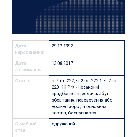
Дата
29.12.1992
народження:
Дата
13.08.2017
затримання:
Стаття:
ч. 2 ст. 222, ч. 2 ст. 222.1, ч. 2 ст.
223 КК РФ «Незаконні
придбання, передача, збут,
зберігання, перевезення або
носіння зброї, її основних
частин, боєприпасів»
Сімейний
одружений
стан: