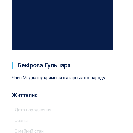
Бекірова Гульнара
Член Меджлісу кримськотатарського народу
Життєпис
Дата народження:
Освіта:
Сімейний стан: