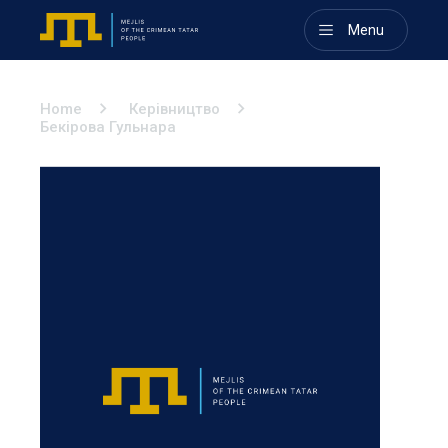
Menu
Home
Керівництво
Бекірова Гульнара